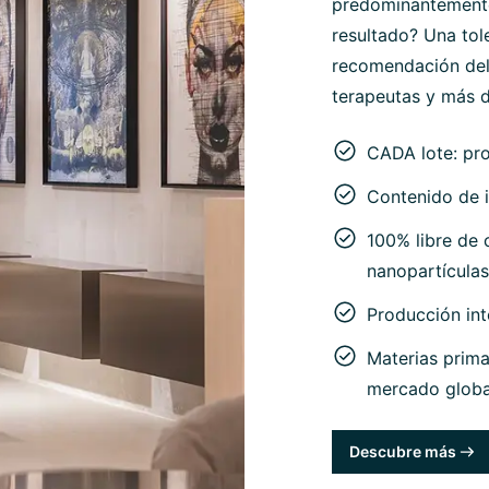
predominantemente 
resultado? Una tol
recomendación del
terapeutas y más d
CADA lote: pr
Contenido de i
100% libre de c
nanopartículas
Producción in
Materias prima
mercado globa
Descubre más