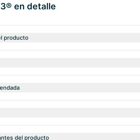
3® en detalle
el producto
mendada
antes del producto