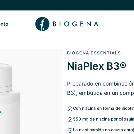
ento
de Nosotros
Alternar submenú de Conocimiento
BIOGENA ESSENTIALS
NiaPlex B3®
Preparado en combinación 
B3), embutida en un comp
Con niacina en forma de nicot
550 mg de niacina por cápsul
La nicotinamida no causa enroje