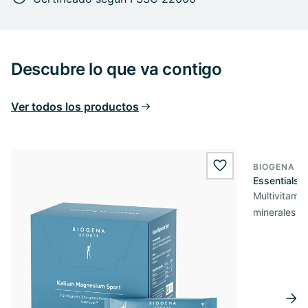
Descubre lo que va contigo
Ver todos los productos
BIOGENA S
wishlist.add
Essentials
Multivitamín
minerales y 