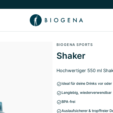
chalten
menü Wissen umschalten
BIOGENA SPORTS
Shaker
Hochwertiger 550 ml Sha
Ideal für deine Drinks vor ode
Langlebig, wiederverwendbar
BPA-frei
Auslaufsicherer & tropffreier D