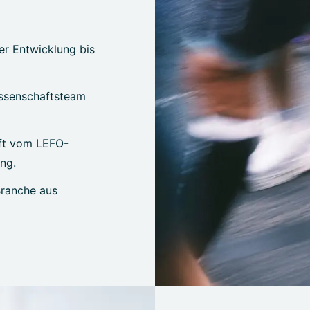
er Entwicklung bis
issenschaftsteam
üft vom LEFO-
ing.
Branche aus