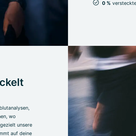
0 %
versteckte
ckelt
lblutanalysen,
hen, wo
gezielt unsere
mmt auf deine