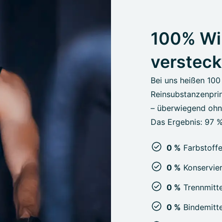
100% Wir
versteck
Bei uns heißen 100
Reinsubstanzenprin
– überwiegend ohne
Das Ergebnis: 97 %
0 %
Farbstoff
0 %
Konservier
0 %
Trennmitte
0 %
Bindemitte