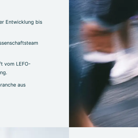
er Entwicklung bis
issenschaftsteam
üft vom LEFO-
ing.
Branche aus