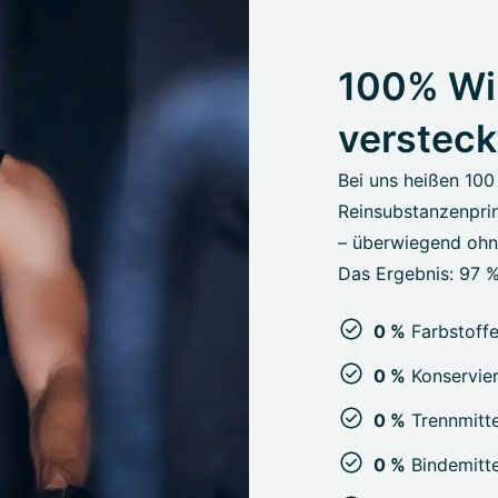
100% Wir
versteck
Bei uns heißen 100
Reinsubstanzenprin
– überwiegend ohne
Das Ergebnis: 97 %
0 %
Farbstoff
0 %
Konservier
0 %
Trennmitte
0 %
Bindemitte