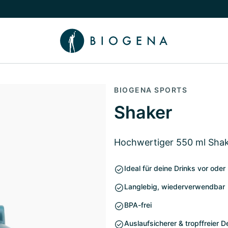
chalten
menü Wissen umschalten
BIOGENA SPORTS
Shaker
Hochwertiger 550 ml Sha
Ideal für deine Drinks vor ode
Langlebig, wiederverwendbar
BPA-frei
Auslaufsicherer & tropffreier D