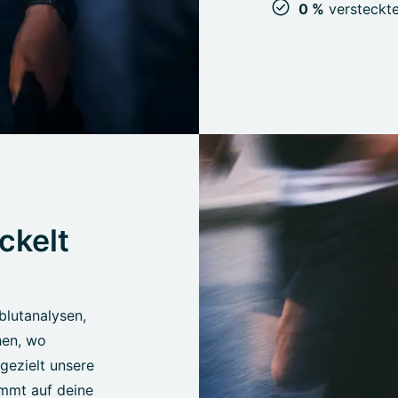
0 %
versteckte
ckelt
lblutanalysen,
hen, wo
gezielt unsere
mmt auf deine