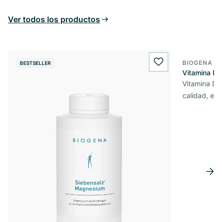
Ver todos los productos
BIOGENA E
BESTSELLER
BESTSELL
wishlist.add
Vitamina D3
Vitamina D3 
calidad, en 