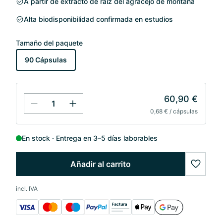
A partir de extracto de raíz del agracejo de montaña
Alta biodisponibilidad confirmada en estudios
Tamaño del paquete
90 Cápsulas
60,90 €
0,68 € / cápsulas
En stock
Entrega en 3–5 días laborables
Añadir al carrito
wishlis
incl. IVA