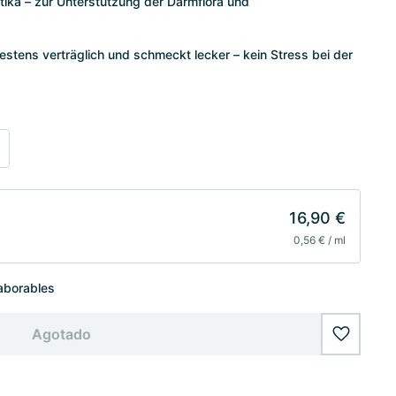
tika – zur Unterstützung der Darmflora und
bestens verträglich und schmeckt lecker – kein Stress bei der
16,90 €
0,56 € / ml
laborables
Agotado
wishlist