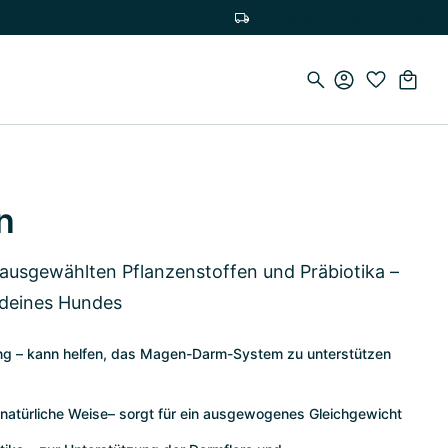
Envío gratuito a partir de 75 €
n
ausgewählten Pflanzenstoffen und Präbiotika –
 deines Hundes
ng – kann helfen, das Magen-Darm-System zu unterstützen
 natürliche Weise– sorgt für ein ausgewogenes Gleichgewicht