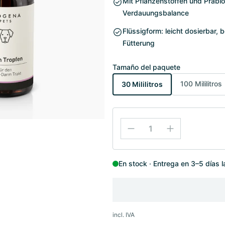
Mit Pflanzenstoffen und Präbio
Verdauungsbalance
Flüssigform: leicht dosierbar, 
Fütterung
Tamaño del paquete
100 Mililitros
30 Mililitros
En stock
Entrega en 3–5 días 
incl. IVA