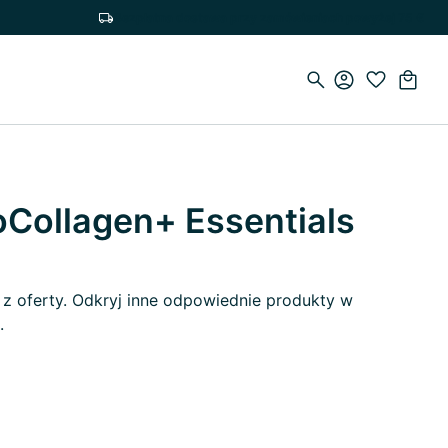
Bezpłatna dostawa przy zamówieniach powyżej 75 €
oCollagen+ Essentials
 z oferty. Odkryj inne odpowiednie produkty w
.