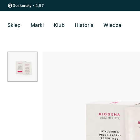
Przejdź do strony głównej
Przejdź do głównego menu
Doskonały - 4,57
Sklep
Marki
Klub
Historia
Wiedza
Przełącz Sklep podmenu
Przełącz Marki podmenu
Przełącz Historia podme
Przełącz