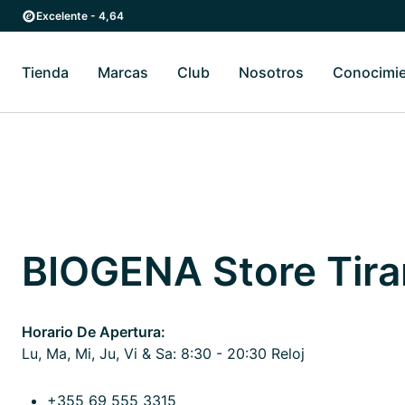
Ir al contenido principal
Ir a la navegación principal
Excelente - 4,64
Tienda
Marcas
Club
Nosotros
Conocimi
Alternar submenú de Tienda
Alternar submenú de Marcas
Alternar submenú 
BIOGENA Store Tira
Horario De Apertura:
Lu, Ma, Mi, Ju, Vi & Sa: 8:30 - 20:30 Reloj
+355 69 555 3315