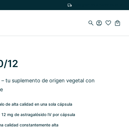
Envío gratuito a partir de 75 €
0/12
– tu suplemento de origen vegetal con
te
o de alta calidad en una sola cápsula
 12 mg de astragalósido IV por cápsula
na calidad constantemente alta