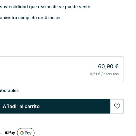
sostenibilidad que realmente se puede sentir
suministro completo de 4 meses
60,90 €
0,51 € / cápsulas
laborables
Añadir al carrito
wishlist