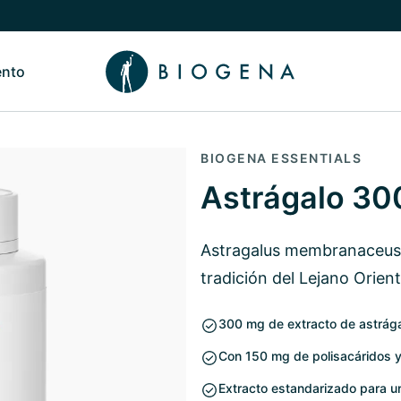
ento
de Nosotros
Alternar submenú de Conocimiento
BIOGENA ESSENTIALS
Astrágalo 30
Astragalus membranaceus 
tradición del Lejano Orien
300 mg de extracto de astrágal
Con 150 mg de polisacáridos y
Extracto estandarizado para u