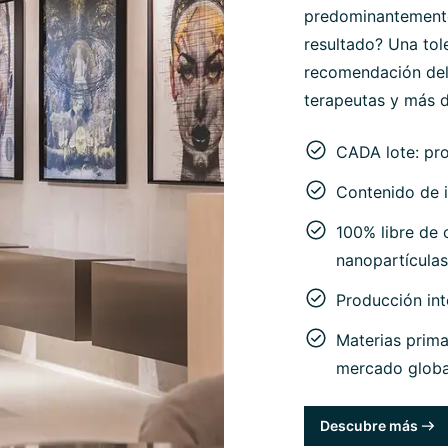
predominantemente 
resultado? Una tol
recomendación del
terapeutas y más d
CADA lote: pr
Contenido de i
100% libre de c
nanopartículas
Producción in
Materias prima
mercado globa
Descubre más