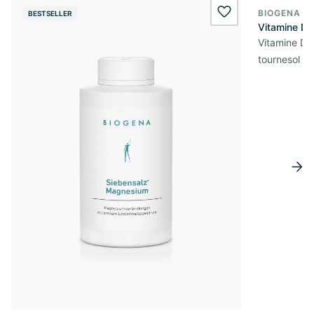
BIOGENA E
BESTSELLER
BESTSELL
wishlist.add
Vitamine D3
Vitamine D3 
tournesol de