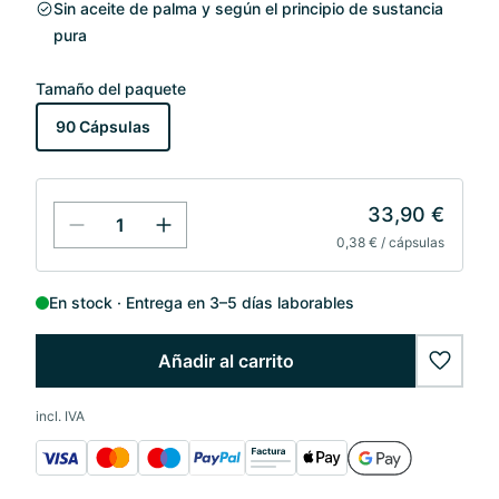
Sin aceite de palma y según el principio de sustancia
pura
Tamaño del paquete
90 Cápsulas
33,90 €
0,38 € / cápsulas
En stock
Entrega en 3–5 días laborables
Añadir al carrito
wishlis
incl. IVA