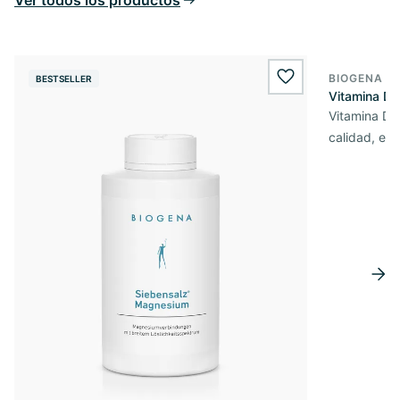
BIOGENA E
BESTSELLER
BESTSELL
wishlist.add
Vitamina D3
Vitamina D3 
calidad, en 