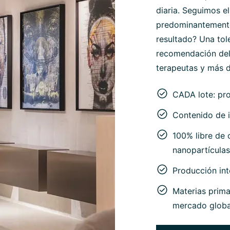
diaria. Seguimos el
predominantemente 
resultado? Una tol
recomendación del
terapeutas y más d
CADA lote: pr
Contenido de i
100% libre de c
nanopartículas
Producción in
Materias prima
mercado globa