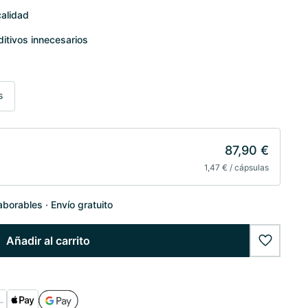
calidad
ditivos innecesarios
s
87,90 €
1,47 € / cápsulas
laborables
Envío gratuito
Añadir al carrito
wishlist