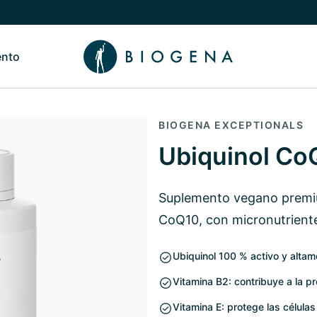
ento
de Nosotros
Alternar submenú de Conocimiento
BIOGENA EXCEPTIONALS
Ubiquinol Co
Suplemento vegano premium
CoQ10, con micronutriente
Ubiquinol 100 % activo y altam
Vitamina B2: contribuye a la p
Vitamina E: protege las células