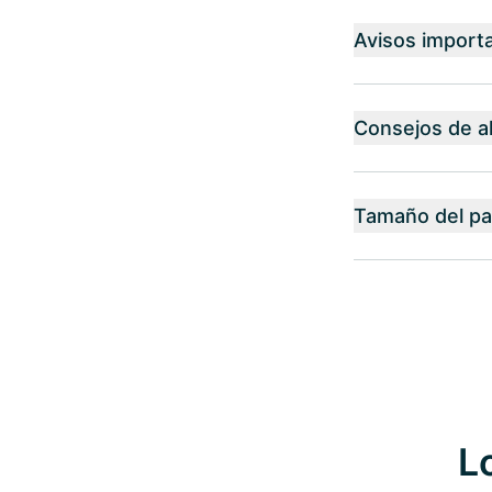
Avisos import
Consejos de 
Tamaño del p
L