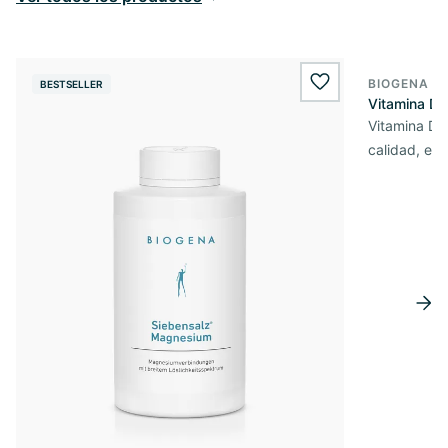
BIOGENA E
BESTSELLER
BESTSELL
wishlist.add
Vitamina D3
Vitamina D3 
calidad, en 