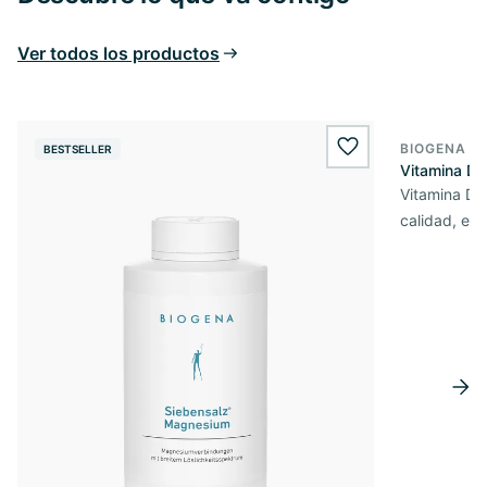
Ver todos los productos
BIOGENA E
BESTSELLER
BESTSELL
wishlist.add
Vitamina D3
Vitamina D3 
calidad, en 