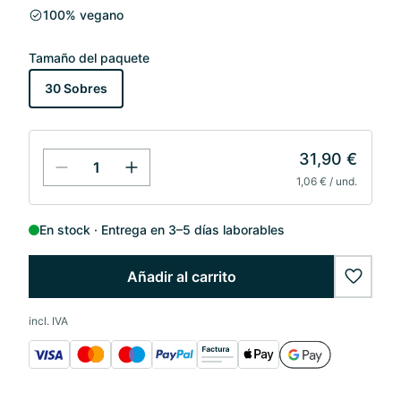
100% vegano
Tamaño del paquete
30 Sobres
31,90 €
1,06 € / und.
En stock
Entrega en 3–5 días laborables
Añadir al carrito
wishlis
incl. IVA