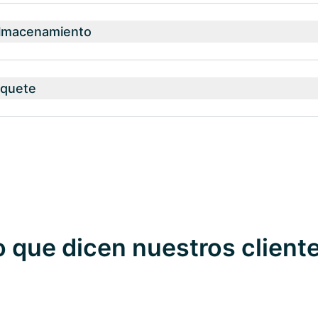
almacenamiento
aquete
o que dicen nuestros client