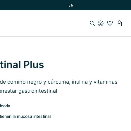
Envío gratuito a partir de 75 €
tinal Plus
 de comino negro y cúrcuma, inulina y vitaminas
enestar gastrointestinal
icoria
tienen la mucosa intestinal