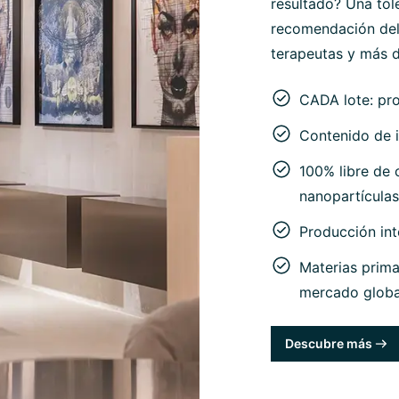
resultado? Una tol
recomendación del
terapeutas y más d
CADA lote: pr
Contenido de i
100% libre de c
nanopartículas
Producción in
Materias prima
mercado globa
Descubre más