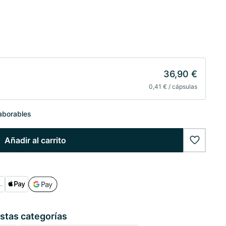
36,90 €
0,41 € / cápsulas
laborables
Añadir al carrito
wishlist
stas categorías