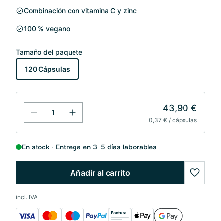
Combinación con vitamina C y zinc
100 % vegano
Tamaño del paquete
120 Cápsulas
43,90 €
0,37 € / cápsulas
En stock
Entrega en 3–5 días laborables
Añadir al carrito
wishlis
incl. IVA