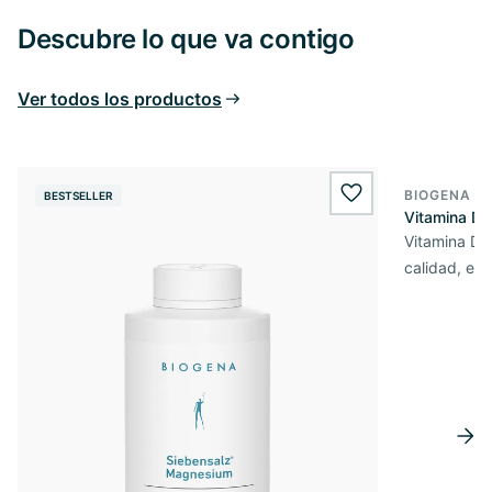
Descubre lo que va contigo
Ver todos los productos
BIOGENA E
BESTSELLER
BESTSELL
wishlist.add
Vitamina D3
Vitamina D3 
calidad, en 