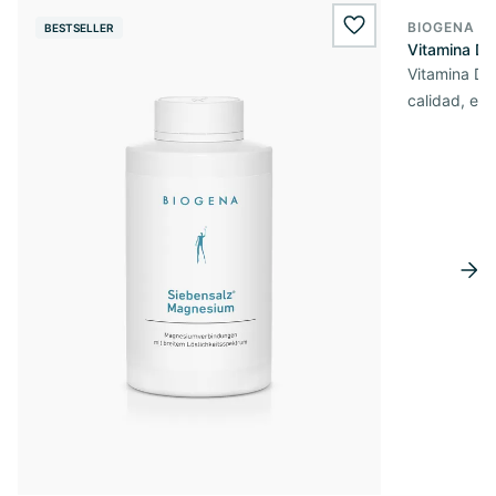
BIOGENA E
BESTSELLER
BESTSELL
wishlist.add
Vitamina D3
Vitamina D3 
calidad, en 