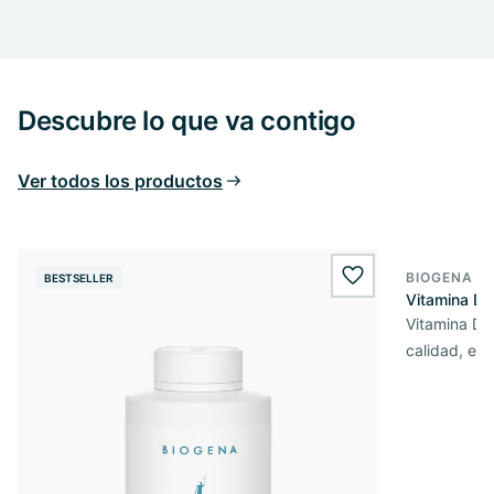
Descubre lo que va contigo
Ver todos los productos
BIOGENA E
BESTSELLER
BESTSELL
wishlist.add
Vitamina D3
Vitamina D3 
calidad, en 