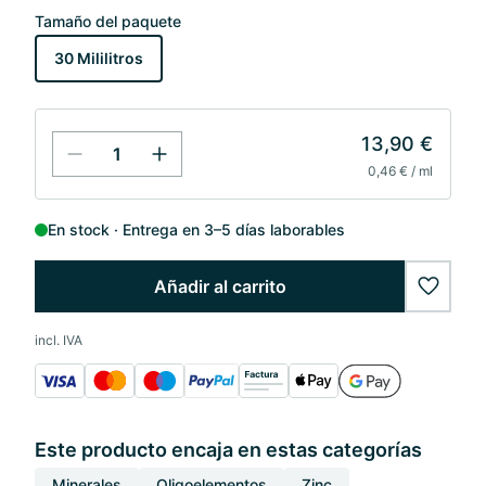
Tamaño del paquete
30 Mililitros
13,90 €
0,46 € / ml
En stock
Entrega en 3–5 días laborables
Añadir al carrito
wishlis
incl. IVA
Este producto encaja en estas categorías
Minerales
Oligoelementos
Zinc