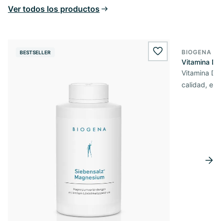
Ver todos los productos
BIOGENA E
BESTSELLER
BESTSELL
wishlist.add
Vitamina D3
Vitamina D3 
calidad, en 