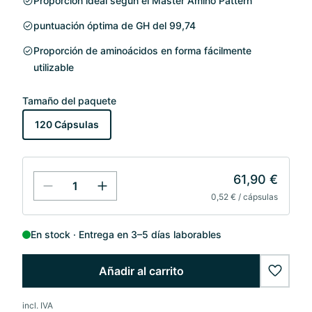
Proporción ideal según el Master Amino Pattern
puntuación óptima de GH del 99,74
Proporción de aminoácidos en forma fácilmente
utilizable
Tamaño del paquete
120 Cápsulas
61,90 €
0,52 € / cápsulas
En stock
Entrega en 3–5 días laborables
Añadir al carrito
wishlis
incl. IVA