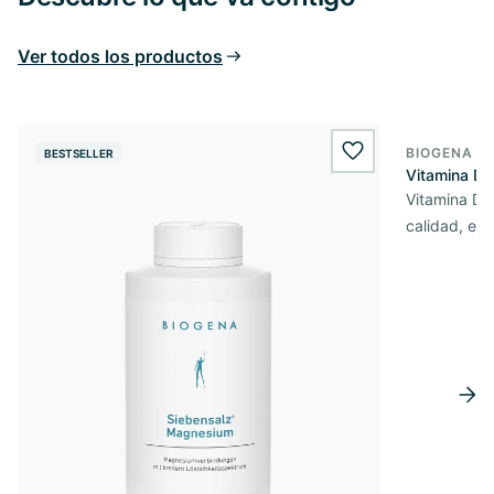
Ver todos los productos
BIOGENA E
BESTSELLER
BESTSELL
wishlist.add
Vitamina D3
Vitamina D3 
calidad, en 