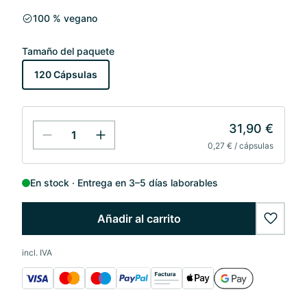
100 % vegano
Tamaño del paquete
120 Cápsulas
31,90 €
0,27 € / cápsulas
En stock
Entrega en 3–5 días laborables
Añadir al carrito
wishlis
incl. IVA