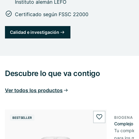
Instituto alemán LEFO
Certificado según FSSC 22000
Calidad e investigación
Descubre lo que va contigo
Ver todos los productos
BIOGENA E
BESTSELLER
BESTSELL
wishlist.add
Complejo de
Tu complejo
para los mús