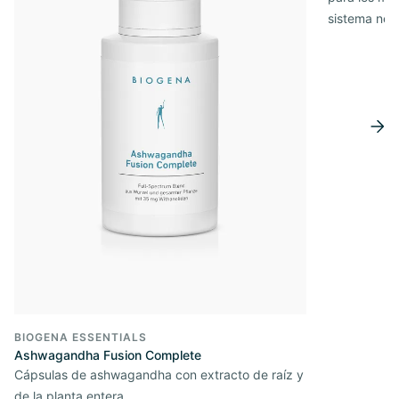
sistema ner
BIOGENA ESSENTIALS
Ashwagandha Fusion Complete
Cápsulas de ashwagandha con extracto de raíz y
de la planta entera