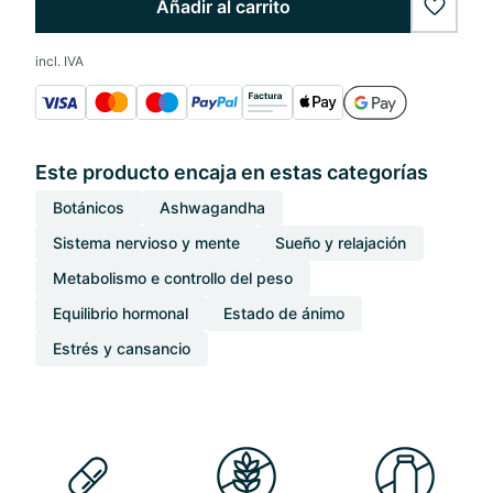
Añadir al carrito
wishlis
incl. IVA
Este producto encaja en estas categorías
Botánicos
Ashwagandha
Sistema nervioso y mente
Sueño y relajación
Metabolismo e controllo del peso
Equilibrio hormonal
Estado de ánimo
Estrés y cansancio