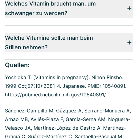
Welches Vitamin braucht man, um
schwanger zu werden?
Welche Vitamine sollte man beim
Stillen nehmen?
Quellen:
Yoshioka T. [Vitamins in pregnancy]. Nihon Rinsho.
1999 Oct;57(10):2381-4. Japanese. PMID: 10540891.
https://pubmed.ncbi.nlm.nih.gov/10540891/
Sánchez-Campillo M, Gázquez A, Serrano-Munuera A,
Arnao MB, Avilés-Plaza F, Garcia-Serna AM, Noguera-
Velasco JA, Martínez-López de Castro A, Martínez-
Graciá C, Suárez-Martínez C, Santaella-Pascual M,