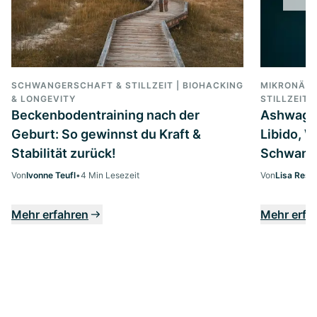
SCHWANGERSCHAFT & STILLZEIT | BIOHACKING
MIKRONÄHR
& LONGEVITY
STILLZEIT
Beckenbodentraining nach der
Ashwagan
Geburt: So gewinnst du Kraft &
Libido, W
Stabilität zurück!
Schwanger
Von
Ivonne Teufl
•
4 Min Lesezeit
Von
Lisa Ress
Mehr erfahren
Mehr erfa