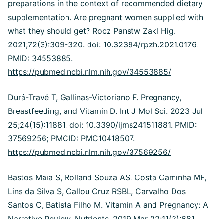
preparations in the context of recommended dietary
supplementation. Are pregnant women supplied with
what they should get? Rocz Panstw Zakl Hig.
2021;72(3):309-320. doi: 10.32394/rpzh.2021.0176.
PMID: 34553885.
https://pubmed.ncbi.nlm.nih.gov/34553885/
Durá-Travé T, Gallinas-Victoriano F. Pregnancy,
Breastfeeding, and Vitamin D. Int J Mol Sci. 2023 Jul
25;24(15):11881. doi: 10.3390/ijms241511881. PMID:
37569256; PMCID: PMC10418507.
https://pubmed.ncbi.nlm.nih.gov/37569256/
Bastos Maia S, Rolland Souza AS, Costa Caminha MF,
Lins da Silva S, Callou Cruz RSBL, Carvalho Dos
Santos C, Batista Filho M. Vitamin A and Pregnancy: A
Narrative Review. Nutrients. 2019 Mar 22;11(3):681.