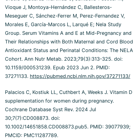
Vioque J, Montoya-Hernández C, Ballesteros-
Meseguer C, Sánchez-Ferrer M, Perez-Fernandez V,
Morales E, García-Marcos L, Larqué E; Nela Study
Group. Serum Vitamins A and E at Mid-Pregnancy and
Their Relationships with Both Maternal and Cord Blood
Antioxidant Status and Perinatal Conditions: The NELA
Cohort. Ann Nutr Metab. 2023;79(3):313-325. doi:
10.1159/000531239. Epub 2023 Jun 2. PMID:
37271133.
https://pubmed.ncbi.nlm.nih.gov/37271133/
Palacios C, Kostiuk LL, Cuthbert A, Weeks J. Vitamin D
supplementation for women during pregnancy.
Cochrane Database Syst Rev. 2024 Jul
30;7(7):CD008873. doi:
10.1002/14651858.CD008873.pub5. PMID: 39077939;
PMCID: PMC11287789.