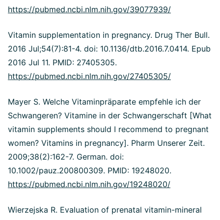
https://pubmed.ncbi.nlm.nih.gov/39077939/
Vitamin supplementation in pregnancy. Drug Ther Bull.
2016 Jul;54(7):81-4. doi: 10.1136/dtb.2016.7.0414. Epub
2016 Jul 11. PMID: 27405305.
https://pubmed.ncbi.nlm.nih.gov/27405305/
Mayer S. Welche Vitaminpräparate empfehle ich der
Schwangeren? Vitamine in der Schwangerschaft [What
vitamin supplements should I recommend to pregnant
women? Vitamins in pregnancy]. Pharm Unserer Zeit.
2009;38(2):162-7. German. doi:
10.1002/pauz.200800309. PMID: 19248020.
https://pubmed.ncbi.nlm.nih.gov/19248020/
Wierzejska R. Evaluation of prenatal vitamin-mineral