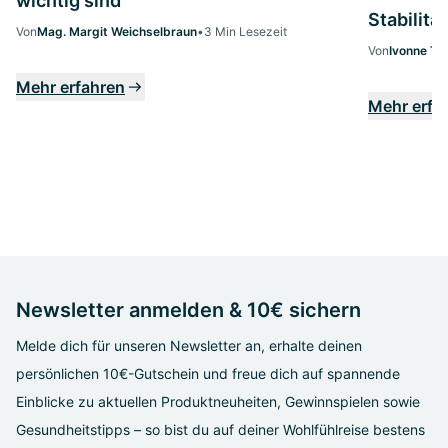
wichtig sind
Stabilitä
Von
Mag. Margit Weichselbraun
•
3 Min Lesezeit
Von
Ivonne Teu
Mehr erfahren
Mehr erfa
Newsletter anmelden & 10€ sichern
Melde dich für unseren Newsletter an, erhalte deinen
persönlichen 10€-Gutschein und freue dich auf spannende
Einblicke zu aktuellen Produktneuheiten, Gewinnspielen sowie
Gesundheitstipps – so bist du auf deiner Wohlfühlreise bestens