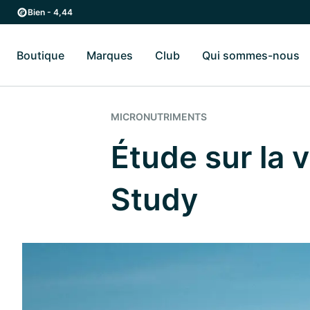
Passer au contenu principal
Passer à la navigation principale
Bien - 4,44
Boutique
Marques
Club
Qui sommes-nous
Basculer vers le sous-menu Boutique
Basculer vers le sous-menu Marques
Ba
MICRONUTRIMENTS
Étude sur la
Study