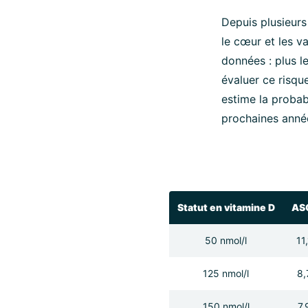
Depuis plusieurs
le cœur et les 
données : plus l
évaluer ce risqu
estime la probab
prochaines anné
Statut en vitamine D
AS
50 nmol/l
11
125 nmol/l
8,
150 nmol/l
7,