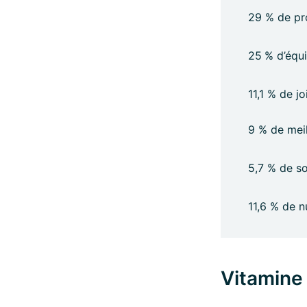
29 %
de pr
25
% d’équ
11,1 % de jo
9 % de meil
5,7 % de s
11,6 % de n
Vitamine 