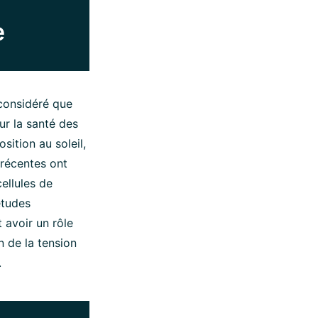
e
considéré que
ur la santé des
sition au soleil,
 récentes ont
ellules de
études
 avoir un rôle
n de la tension
.