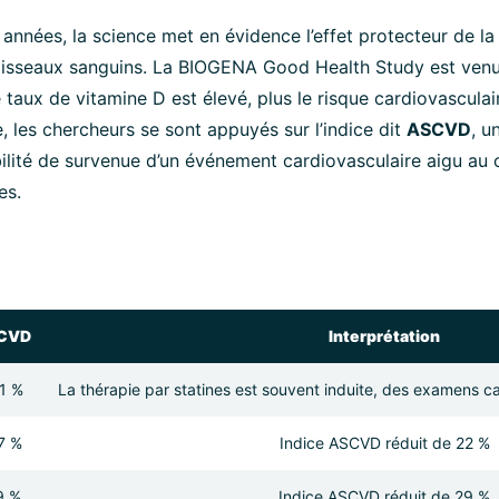
 années, la science met en évidence l’effet protecteur de la
vaisseaux sanguins. La BIOGENA Good Health Study est venu
e taux de vitamine D est élevé, plus le risque cardiovascula
e, les chercheurs se sont appuyés sur l’indice dit
ASCVD
, u
ilité de survenue d’un événement cardiovasculaire aigu au 
es.
CVD
Interprétation
,1 %
La thérapie par statines est souvent induite, des examens ca
7 %
Indice ASCVD réduit de 22 %
9 %
Indice ASCVD réduit de 29 %