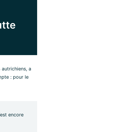
utte
autrichiens, a
pte : pour le
’est encore