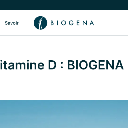
Savoir
sculer vers le sous-menu Qui sommes-nous
Basculer vers le sous-menu Savoir
 vitamine D : BIOGENA