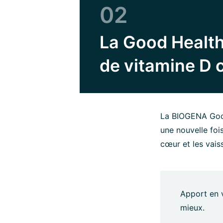
02
La Good Health
de vitamine D
La BIOGENA Good
une nouvelle foi
cœur et les vais
Apport en v
mieux.