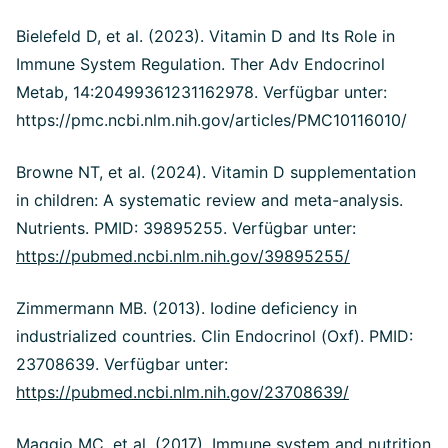
Bielefeld D, et al. (2023). Vitamin D and Its Role in
Immune System Regulation.
Ther Adv Endocrinol
Metab, 14:20499361231162978. Verfügbar unter:
https://pmc.ncbi.nlm.nih.gov/articles/PMC10116010/
Browne NT, et al. (2024). Vitamin D supplementation
in children: A systematic review and meta-analysis.
Nutrients. PMID: 39895255. Verfügbar unter:
https://pubmed.ncbi.nlm.nih.gov/39895255/
Zimmermann MB. (2013). Iodine deficiency in
industrialized countries.
Clin Endocrinol (Oxf). PMID:
23708639. Verfügbar unter:
https://pubmed.ncbi.nlm.nih.gov/23708639/
Maggio MC, et al. (2017). Immune system and nutrition