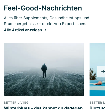
Feel-Good-Nachrichten
Alles über Supplements, Gesundheitstipps und
Studienergebnisse – direkt von Expert:innen.
Alle Artikel anzeigen
BETTER LIVING
BETTER LIV
Winterblues – das kannst du dagegen
Blutzucke