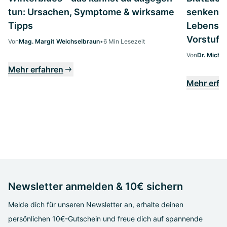
tun: Ursachen, Symptome & wirksame
senken: 
Tipps
Lebenssti
Vorstufe
Von
Mag. Margit Weichselbraun
•
6 Min Lesezeit
Von
Dr. Micha
Mehr erfahren
Mehr erfa
Newsletter anmelden & 10€ sichern
Melde dich für unseren Newsletter an, erhalte deinen
persönlichen 10€-Gutschein und freue dich auf spannende