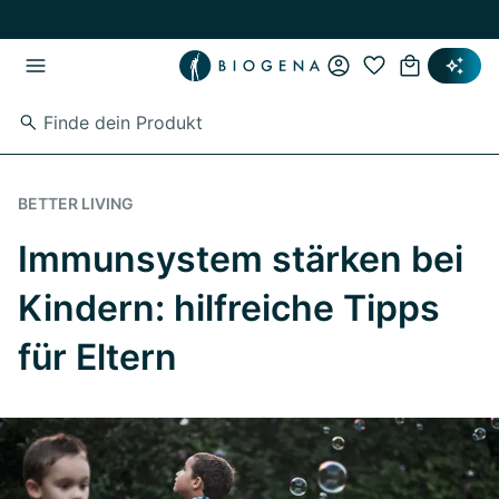
Zum Hauptinhalt springen
Zur Hauptnavigation springen
BETTER LIVING
Immunsystem stärken bei
Kindern: hilfreiche Tipps
für Eltern