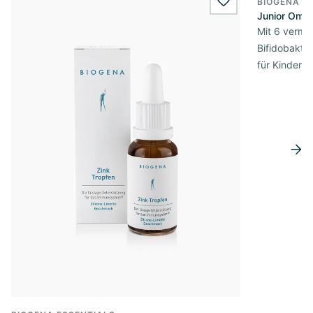
BIOGENA E
wishlist.add
Junior Omni
Mit 6 verme
Bifidobakte
für Kinder