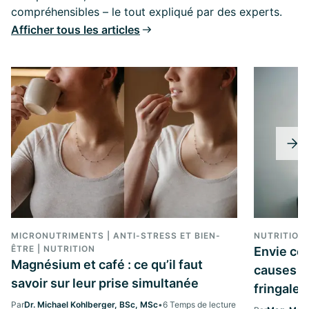
compréhensibles – le tout expliqué par des experts.
Afficher tous les articles
MICRONUTRIMENTS | ANTI-STRESS ET BIEN-
NUTRITION
ÊTRE | NUTRITION
Envie con
Magnésium et café : ce qu’il faut
causes et
savoir sur leur prise simultanée
fringales
Par
Dr. Michael Kohlberger, BSc, MSc
•
6 Temps de lecture