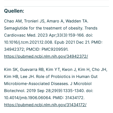
Quellen:
Chao AM, Tronieri JS, Amaro A, Wadden TA.
Semaglutide for the treatment of obesity. Trends
Cardiovasc Med. 2023 Apr;33(3):159-166. doi:
10.1016/j.tcm.2021.12.008. Epub 2021 Dec 21. PMID:
34942372; PMCID: PMC9209591.
https://pubmed.ncbi.nlm.nih.gov/34942372/
Kim SK, Guevarra RB, Kim YT, Kwon J, Kim H, Cho JH,
Kim HB, Lee JH.
Role of Probiotics in Human Gut
Microbiome-Associated Diseases. J Microbiol
Biotechnol. 2019 Sep 28;29(9):1335-1340. doi:
10.4014/jmb.1906.06064. PMID: 31434172.
https://pubmed.ncbi.nlm.nih.gov/31434172/