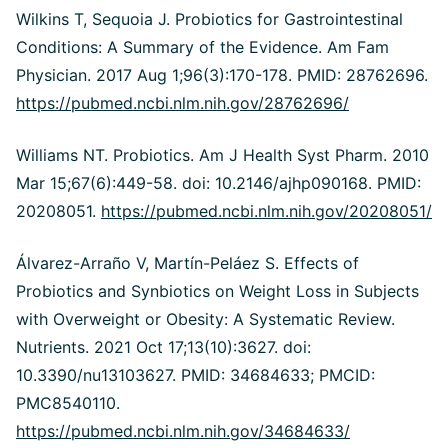
Wilkins T, Sequoia J. Probiotics for Gastrointestinal
Conditions: A Summary of the Evidence. Am Fam
Physician. 2017 Aug 1;96(3):170-178. PMID: 28762696.
https://pubmed.ncbi.nlm.nih.gov/28762696/
Williams NT. Probiotics. Am J Health Syst Pharm. 2010
Mar 15;67(6):449-58. doi: 10.2146/ajhp090168. PMID:
20208051.
https://pubmed.ncbi.nlm.nih.gov/20208051/
Álvarez-Arraño V, Martín-Peláez S. Effects of
Probiotics and Synbiotics on Weight Loss in Subjects
with Overweight or Obesity: A Systematic Review.
Nutrients. 2021 Oct 17;13(10):3627. doi:
10.3390/nu13103627. PMID: 34684633; PMCID:
PMC8540110.
https://pubmed.ncbi.nlm.nih.gov/34684633/