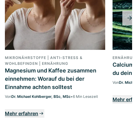
MIKRONÄHRSTOFFE | ANTI-STRESS &
ERNÄHRUN
WOHLBEFINDEN | ERNÄHRUNG
Calcium 
Magnesium und Kaffee zusammen
du deine
einnehmen: Worauf du bei der
Von
Dr. Micha
Einnahme achten solltest
Von
Dr. Michael Kohlberger, BSc, MSc
•
6 Min Lesezeit
Mehr erfa
Mehr erfahren