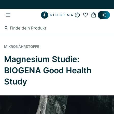
Zum Hauptinhalt springen
Zur Hauptnavigation springen
MIKRONÄHRSTOFFE
Magnesium Studie:
BIOGENA Good Health
Study