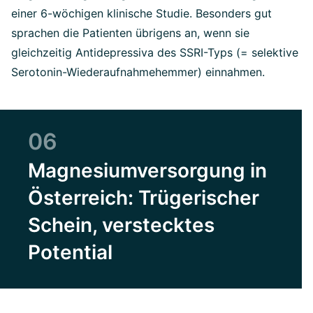
einer 6-wöchigen klinische Studie. Besonders gut
sprachen die Patienten übrigens an, wenn sie
gleichzeitig Antidepressiva des SSRI-Typs (= selektive
Serotonin-Wiederaufnahmehemmer) einnahmen.
06
Magnesiumversorgung in
Österreich: Trügerischer
Schein, verstecktes
Potential