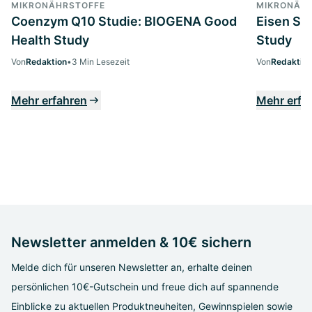
MIKRONÄHRSTOFFE
MIKRONÄH
Coenzym Q10 Studie: BIOGENA Good
Eisen St
Health Study
Study
Von
Redaktion
•
3 Min Lesezeit
Von
Redaktion
Mehr erfahren
Mehr erfa
Newsletter anmelden & 10€ sichern
Melde dich für unseren Newsletter an, erhalte deinen
persönlichen 10€-Gutschein und freue dich auf spannende
Einblicke zu aktuellen Produktneuheiten, Gewinnspielen sowie