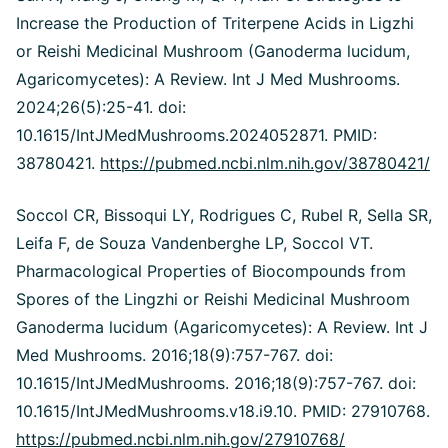
Increase the Production of Triterpene Acids in Ligzhi
or Reishi Medicinal Mushroom (Ganoderma lucidum,
Agaricomycetes): A Review. Int J Med Mushrooms.
2024;26(5):25-41. doi:
10.1615/IntJMedMushrooms.2024052871. PMID:
38780421.
https://pubmed.ncbi.nlm.nih.gov/38780421/
Soccol CR, Bissoqui LY, Rodrigues C, Rubel R, Sella SR,
Leifa F, de Souza Vandenberghe LP, Soccol VT.
Pharmacological Properties of Biocompounds from
Spores of the Lingzhi or Reishi Medicinal Mushroom
Ganoderma lucidum (Agaricomycetes): A Review. Int J
Med Mushrooms. 2016;18(9):757-767. doi:
10.1615/IntJMedMushrooms.
2016;18(9):757-767. doi:
10.1615/IntJMedMushrooms.v18.i9.10. PMID: 27910768.
https://pubmed.ncbi.nlm.nih.gov/27910768/