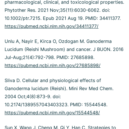
pharmacological, clinical, and toxicological properties.
Phytother Res. 2021 Nov;35(11):6030-6062. doi:
10.1002/ptr.7215. Epub 2021 Aug 19. PMID: 34411377.
https://pubmed.ncbi.nlm.nih.gov/34411377/
Unlu A, Nayir E, Kirca O, Ozdogan M. Ganoderma
Lucidum (Reishi Mushroom) and cancer. J BUON. 2016
Jul-Aug;21(4):792-798. PMID: 27685898.
https://pubmed.ncbi.nlm.nih.gov/27685898/
Sliva D. Cellular and physiological effects of
Ganoderma lucidum (Reishi). Mini Rev Med Chem.
2004 Oct;4(8):873-9. doi:
10.2174/1389557043403323. PMID: 15544548.
https://pubmed.ncbi.nlm.nih.gov/15544548/
Sun X, Wang J, Cheng M, Qi Y, Han C. Strategies to