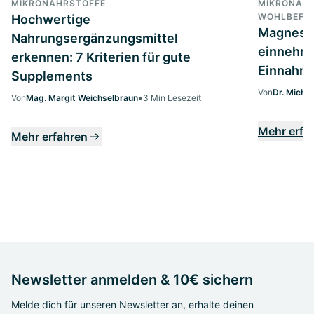
MIKRONÄHRSTOFFE
MIKRONÄHR
WOHLBEFIN
Hochwertige
Magnesi
Nahrungsergänzungsmittel
einnehme
erkennen: 7 Kriterien für gute
Einnahme
Supplements
Von
Dr. Micha
Von
Mag. Margit Weichselbraun
•
3 Min Lesezeit
Mehr erfa
Mehr erfahren
Newsletter anmelden & 10€ sichern
Melde dich für unseren Newsletter an, erhalte deinen