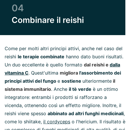
04
Combinare il reishi
Come per molti altri principi attivi, anche nel caso del
reishi
le terapie combinate
hanno dato buoni risultati.
Un duo eccellente è quello formato
dal reishi e
dalla
vitamina C
. Quest'ultima
migliora
l'assorbimento dei
principi attivi del fungo
e
sostiene
ulteriormente
il
sistema immunitario
. Anche
il tè verde
è un ottimo
integratore: entrambi i prodotti si rafforzano a
vicenda, ottenendo così un effetto migliore. Inoltre, il
reishi viene spesso
abbinato ad altri funghi medicinali
,
come lo shiitake,
il cordyceps
o l'hericium. Il risultato è
un
complesso di funghi medicinali
di alta qualità, di cui