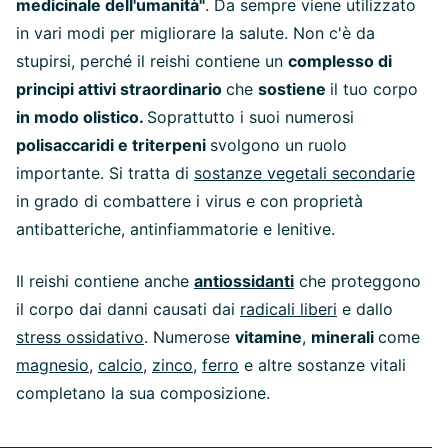
medicinale dell'umanità"
. Da sempre viene utilizzato
in vari modi per migliorare la salute. Non c'è da
stupirsi, perché il reishi contiene un
complesso di
principi attivi straordinario
che
sostiene
il tuo corpo
in modo olistico.
Soprattutto i suoi numerosi
polisaccaridi e triterpeni
svolgono un ruolo
importante. Si tratta di
sostanze vegetali secondarie
in grado di combattere i virus e con proprietà
antibatteriche, antinfiammatorie e lenitive.
Il reishi contiene anche
antiossidanti
che proteggono
il corpo dai danni causati dai
radicali liberi
e dallo
stress ossidativo
. Numerose
vitamine
,
minerali
come
magnesio
,
calcio
,
zinco
,
ferro
e altre sostanze vitali
completano la sua composizione.