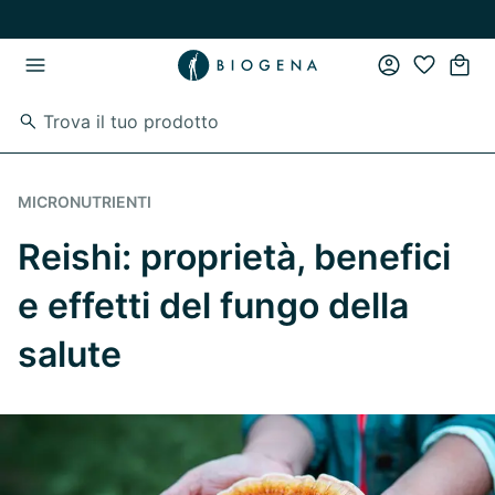
Vai al contenuto principale
Vai direttamente alla navigazione principale
MICRONUTRIENTI
Reishi: proprietà, benefici
e effetti del fungo della
salute