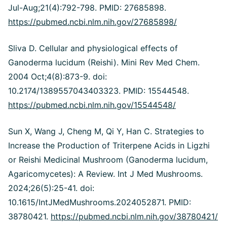
Jul-Aug;21(4):792-798. PMID: 27685898.
https://pubmed.ncbi.nlm.nih.gov/27685898/
Sliva D. Cellular and physiological effects of
Ganoderma lucidum (Reishi). Mini Rev Med Chem.
2004 Oct;4(8):873-9. doi:
10.2174/1389557043403323. PMID: 15544548.
https://pubmed.ncbi.nlm.nih.gov/15544548/
Sun X, Wang J, Cheng M, Qi Y, Han C. Strategies to
Increase the Production of Triterpene Acids in Ligzhi
or Reishi Medicinal Mushroom (Ganoderma lucidum,
Agaricomycetes): A Review. Int J Med Mushrooms.
2024;26(5):25-41. doi:
10.1615/IntJMedMushrooms.2024052871. PMID:
38780421.
https://pubmed.ncbi.nlm.nih.gov/38780421/