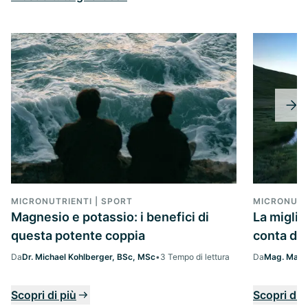
MICRONUTRIENTI | SPORT
MICRONUTR
Magnesio e potassio: i benefici di
La migli
questa potente coppia
conta da
Da
Dr. Michael Kohlberger, BSc, MSc
•
3 Tempo di lettura
Da
Mag. Margi
Scopri di più
Scopri di 