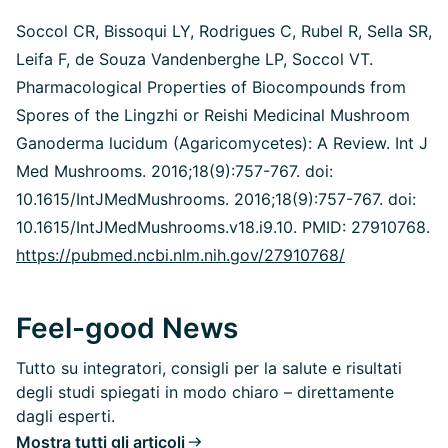
Soccol CR, Bissoqui LY, Rodrigues C, Rubel R, Sella SR,
Leifa F, de Souza Vandenberghe LP, Soccol VT.
Pharmacological Properties of Biocompounds from
Spores of the Lingzhi or Reishi Medicinal Mushroom
Ganoderma lucidum (Agaricomycetes): A Review. Int J
Med Mushrooms. 2016;18(9):757-767. doi:
10.1615/IntJMedMushrooms.
2016;18(9):757-767. doi:
10.1615/IntJMedMushrooms.v18.i9.10. PMID: 27910768.
https://pubmed.ncbi.nlm.nih.gov/27910768/
Feel-good News
Tutto su integratori, consigli per la salute e risultati
degli studi spiegati in modo chiaro – direttamente
dagli esperti.
Mostra tutti gli articoli