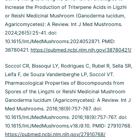
Increase the Production of Triterpene Acids in Ligzhi
or Reishi Medicinal Mushroom (Ganoderma lucidum,
Agaricomycetes): A Review. Int J Med Mushrooms.
2024;26(5):25-41. doi:
10.1615/IntJMedMushrooms.2024052871. PMID:
38780421.
https://pubmed.ncbi.nlm.nih.gov/38780421/
Soccol CR, Bissoqui LY, Rodrigues C, Rubel R, Sella SR,
Leifa F, de Souza Vandenberghe LP, Soccol VT.
Pharmacological Properties of Biocompounds from
Spores of the Lingzhi or Reishi Medicinal Mushroom
Ganoderma lucidum (Agaricomycetes): A Review. Int J
Med Mushrooms. 2016;18(9):757-767. doi:
10.1615/IntJMedMushrooms.
2016;18(9):757-767. doi:
10.1615/IntJMedMushrooms.v18.i9.10. PMID: 27910768.
https://pubmed.ncbi.nlm.nih.gov/27910768/