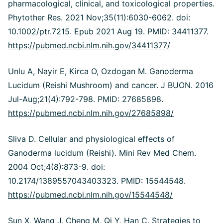
pharmacological, clinical, and toxicological properties.
Phytother Res. 2021 Nov;35(11):6030-6062. doi:
10.1002/ptr.7215. Epub 2021 Aug 19. PMID: 34411377.
https://pubmed.ncbi.nlm.nih.gov/34411377/
Unlu A, Nayir E, Kirca O, Ozdogan M. Ganoderma
Lucidum (Reishi Mushroom) and cancer. J BUON. 2016
Jul-Aug;21(4):792-798. PMID: 27685898.
https://pubmed.ncbi.nlm.nih.gov/27685898/
Sliva D. Cellular and physiological effects of
Ganoderma lucidum (Reishi). Mini Rev Med Chem.
2004 Oct;4(8):873-9. doi:
10.2174/1389557043403323. PMID: 15544548.
https://pubmed.ncbi.nlm.nih.gov/15544548/
Sun X, Wang J, Cheng M, Qi Y, Han C. Strategies to