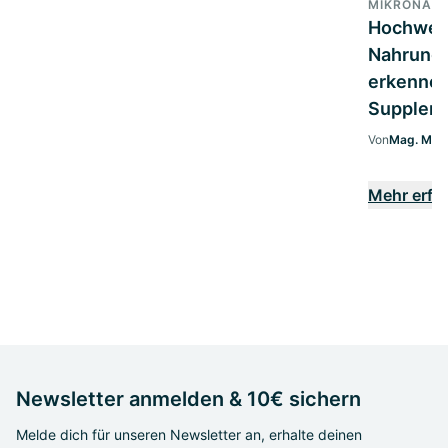
MIKRONÄH
Hochwer
Nahrungs
erkennen:
Supplem
Von
Mag. Marg
Mehr erfa
Newsletter anmelden & 10€ sichern
Melde dich für unseren Newsletter an, erhalte deinen