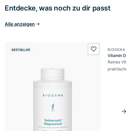
Entdecke, was noch zu dir passt
Alle anzeigen
BIOGENA E
BESTSELLER
BESTSELL
wishlist.add
Vitamin D3 
Reines Vita
praktischer