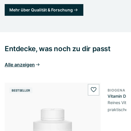
Mehr über Qualität & Forschung
Entdecke, was noch zu dir passt
Alle anzeigen
BIOGENA E
BESTSELLER
BESTSELL
wishlist.add
Vitamin D3 
Reines Vita
praktischer