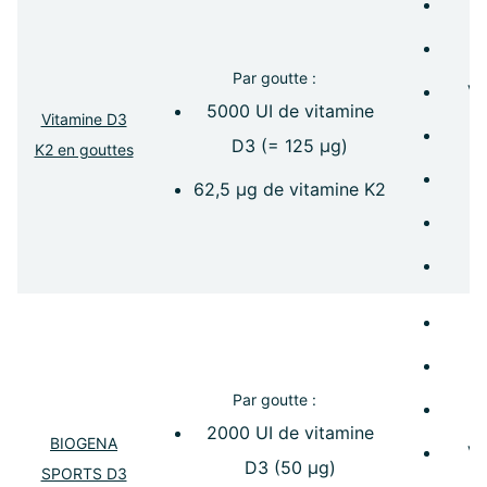
Par goutte :
Vi
5000 UI de vitamine
Vitamine D3
D3 (= 125 µg)
K2 en gouttes
A
62,5 µg de vitamine K2
Par goutte :
2000 UI de vitamine
BIOGENA
Vi
D3 (50 µg)
SPORTS D3