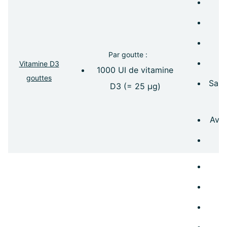
Par goutte :
Vitamine D3
1000 UI de vitamine
gouttes
Sans
D3 (= 25 µg)
Avec