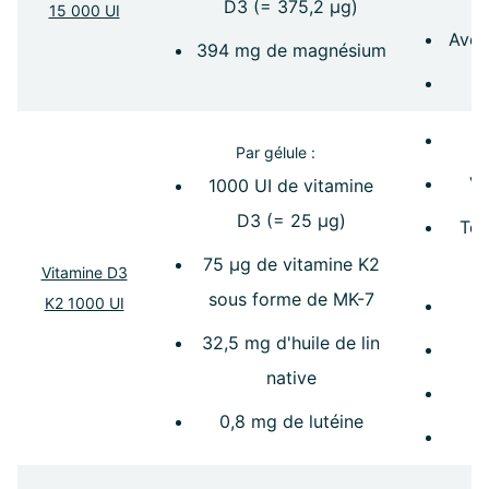
D3 (= 375,2 µg)
15 000 UI
Avec
394 mg de magnésium
Par gélule :
Vi
1000 UI de vitamine
D3 (= 25 µg)
Tec
75 µg de vitamine K2
Vitamine D3
sous forme de MK-7
K2 1000 UI
32,5 mg d'huile de lin
native
0,8 mg de lutéine
Le