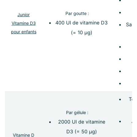
Par goutte :
Junior
400 UI de vitamine D3
Vitamine D3
Sans
pour enfants
(= 10 µg)
A
Tec
Par gélule :
Av
2000 UI de vitamine
D3 (= 50 µg)
Vitamine D