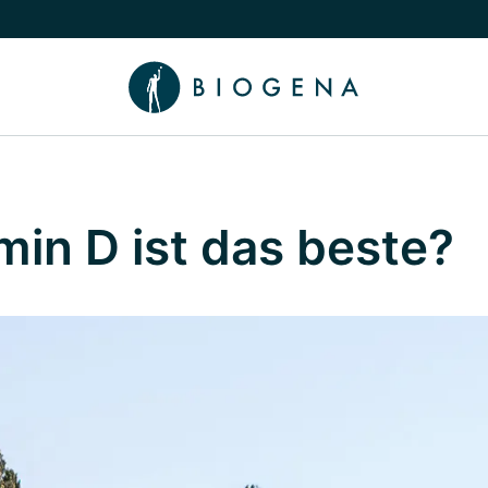
chalten
menü Wissen umschalten
in D ist das beste?