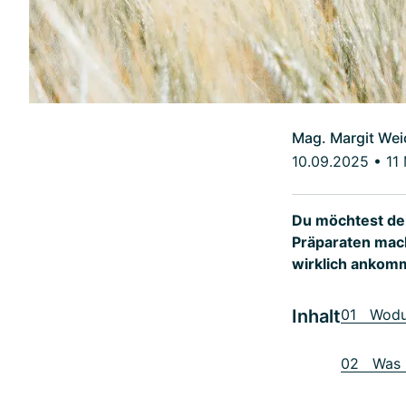
Mag. Margit Wei
10.09.2025
•
11
Du möchtest dei
Präparaten mach
wirklich ankom
Inhalt
01 Wodur
02 Was z