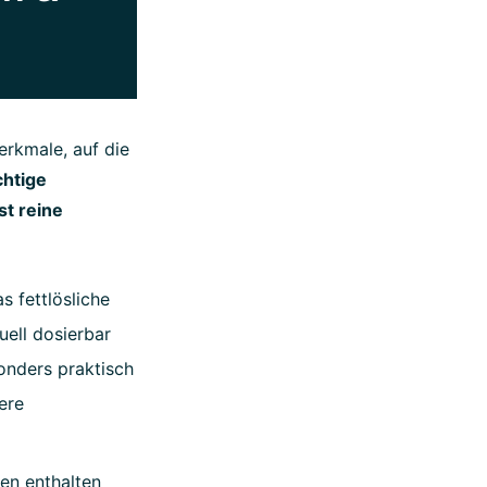
erkmale, auf die
chtige
st reine
 fettlösliche
duell dosierbar
nders praktisch
ere
ten enthalten