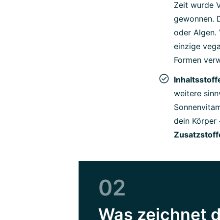
Zeit wurde 
gewonnen. D
oder Algen. 
einzige veg
Formen ver
Inhaltsstoff
weitere sinn
Sonnenvitami
dein Körper 
Zusatzstoff
02
Was zeichnet d