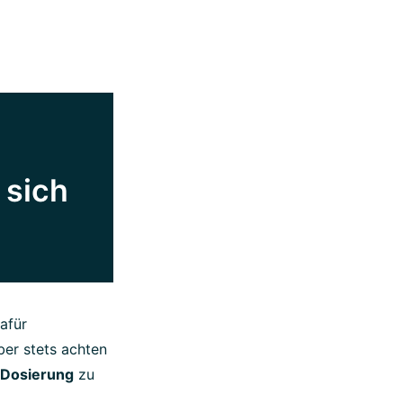
 sich
afür
ber stets achten
 Dosierung
zu