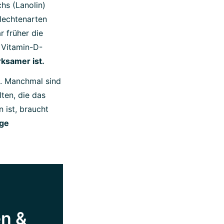
hs (Lanolin)
lechtenarten
r früher die
 Vitamin-D-
rksamer ist.
D. Manchmal sind
ten, die das
 ist, braucht
ige
en &