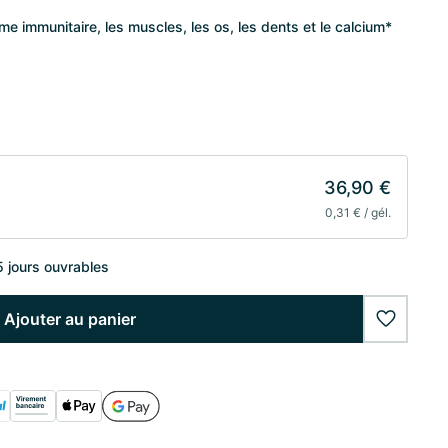
me immunitaire, les muscles, les os, les dents et le calcium*
36,90 €
0,31 € / gél.
5 jours ouvrables
Ajouter au panier
wishlist