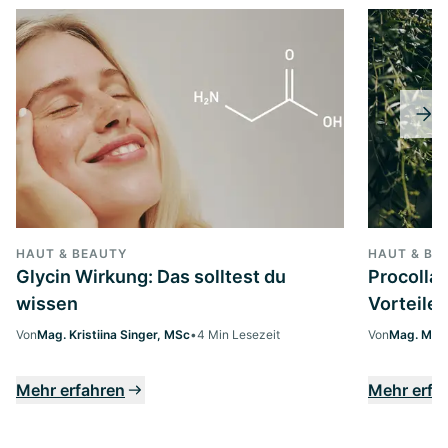
HAUT & BEAUTY
HAUT & BE
Glycin Wirkung: Das solltest du
Procollag
wissen
Vorteile 
Von
Mag. Kristiina Singer, MSc
•
4 Min Lesezeit
Von
Mag. Marg
Mehr erfahren
Mehr erfa