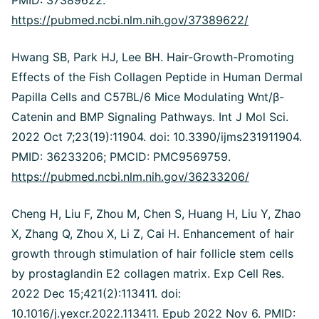
PMID: 37389622.
https://pubmed.ncbi.nlm.nih.gov/37389622/
Hwang SB, Park HJ, Lee BH. Hair-Growth-Promoting
Effects of the Fish Collagen Peptide in Human Dermal
Papilla Cells and C57BL/6 Mice Modulating Wnt/
β
-
Catenin and BMP Signaling Pathways. Int J Mol Sci.
2022 Oct 7;23(19):11904. doi: 10.3390/ijms231911904.
PMID: 36233206; PMCID: PMC9569759.
https://pubmed.ncbi.nlm.nih.gov/36233206/
Cheng H, Liu F, Zhou M, Chen S, Huang H, Liu Y, Zhao
X, Zhang Q, Zhou X, Li Z, Cai H. Enhancement of hair
growth through stimulation of hair follicle stem cells
by prostaglandin E2 collagen matrix. Exp Cell Res.
2022 Dec 15;421(2):113411. doi:
10.1016/j.yexcr.2022.113411. Epub 2022 Nov 6. PMID: