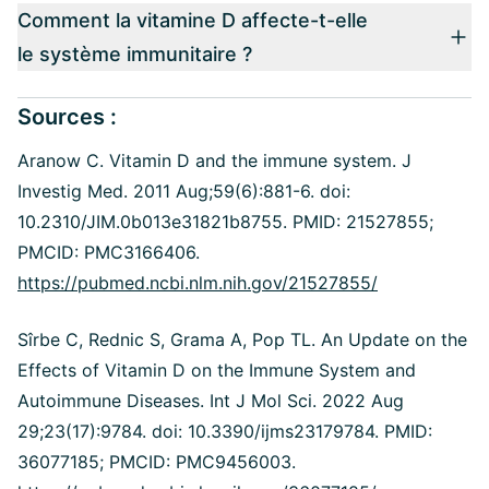
Comment la vitamine D affecte-t-elle
le système immunitaire ?
Sources :
Aranow C. Vitamin D and the immune system.
J
Investig Med. 2011 Aug;59(6):881-6. doi:
10.2310/JIM.0b013e31821b8755.
PMID: 21527855;
PMCID: PMC3166406.
https://pubmed.ncbi.nlm.nih.gov/21527855/
Sîrbe C, Rednic S, Grama A, Pop TL. An Update on the
Effects of Vitamin D on the Immune System and
Autoimmune Diseases. Int J Mol Sci. 2022 Aug
29;23(17):9784. doi: 10.3390/ijms23179784. PMID:
36077185; PMCID: PMC9456003.