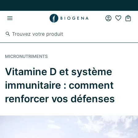
Passer au contenu principal
Passer à la navigation principale
MICRONUTRIMENTS
Vitamine D et système
immunitaire : comment
renforcer vos défenses