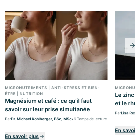
MICRONUTRIMENTS | ANTI-STRESS ET BIEN-
MICRONUT
ÊTRE | NUTRITION
Le zinc 
Magnésium et café : ce qu’il faut
et le rh
savoir sur leur prise simultanée
Par
Lisa Ress
Par
Dr. Michael Kohlberger, BSc, MSc
•
6 Temps de lecture
En savoir 
En savoir plus