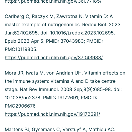
https://pubmed.ncbi.nlm.nih.gov/36077185/
Carlberg C, Raczyk M, Zawrotna N. Vitamin D: A
master example of nutrigenomics. Redox Biol. 2023
Jun;62:102695. doi: 10.1016/j.redox.2023.102695.
Epub 2023 Apr 5. PMID: 37043983; PMCID:
PMC10119805.
https://pubmed.ncbi.nlm.nih.gov/37043983/
Mora JR, Iwata M, von Andrian UH.
Vitamin effects on
the immune system: vitamins A and D take centre
stage. Nat Rev Immunol. 2008 Sep;8(9):685-98. doi:
10.1038/nri2378. PMID: 19172691; PMCID:
PMC2906676.
https://pubmed.ncbi.nlm.nih.gov/19172691/
Martens PJ, Gysemans C, Verstuyf A, Mathieu AC.