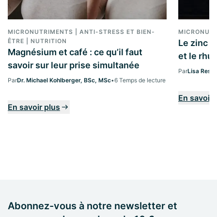
MICRONUTRIMENTS | ANTI-STRESS ET BIEN-
MICRONUT
ÊTRE | NUTRITION
Le zinc 
Magnésium et café : ce qu’il faut
et le rh
savoir sur leur prise simultanée
Par
Lisa Ress
Par
Dr. Michael Kohlberger, BSc, MSc
•
6 Temps de lecture
En savoir 
En savoir plus
Abonnez-vous à notre newsletter et