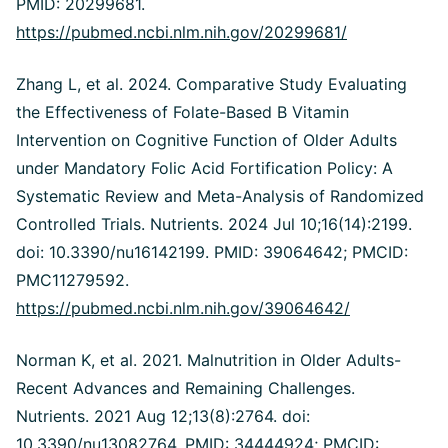
PMID: 20299681.
https://pubmed.ncbi.nlm.nih.gov/20299681/
Zhang L, et al. 2024. Comparative Study Evaluating
the Effectiveness of Folate-Based B Vitamin
Intervention on Cognitive Function of Older Adults
under Mandatory Folic Acid Fortification Policy: A
Systematic Review and Meta-Analysis of Randomized
Controlled Trials. Nutrients. 2024 Jul 10;16(14):2199.
doi: 10.3390/nu16142199. PMID: 39064642; PMCID:
PMC11279592.
https://pubmed.ncbi.nlm.nih.gov/39064642/
Norman K, et al. 2021. Malnutrition in Older Adults-
Recent Advances and Remaining Challenges.
Nutrients. 2021 Aug 12;13(8):2764. doi:
10.3390/nu13082764. PMID: 34444924; PMCID: