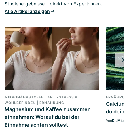
Studienergebnisse – direkt von Expert:innen.
Alle Artikel anzeigen
MIKRONÄHRSTOFFE | ANTI-STRESS &
ERNÄHRUN
WOHLBEFINDEN | ERNÄHRUNG
Calcium 
Magnesium und Kaffee zusammen
du deine
einnehmen: Worauf du bei der
Von
Dr. Micha
Einnahme achten solltest