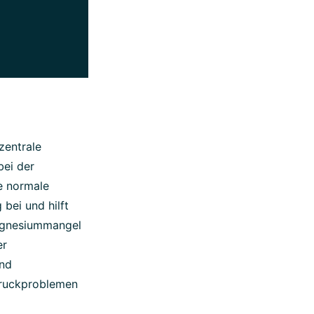
zentrale
bei der
e normale
bei und hilft
Magnesiummangel
er
und
druckproblemen