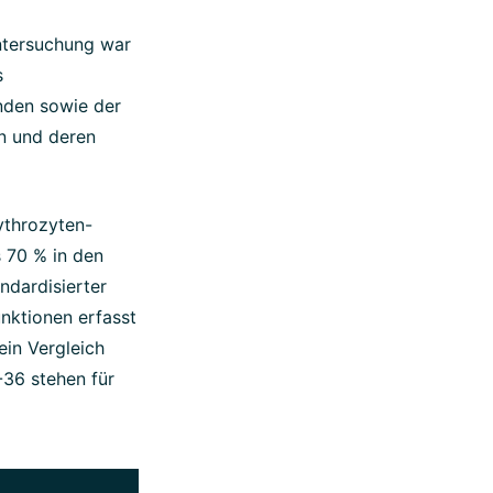
ntersuchung war
s
nden sowie der
en und deren
ythrozyten-
 70 % in den
andardisierter
nktionen erfasst
ein Vergleich
36 stehen für