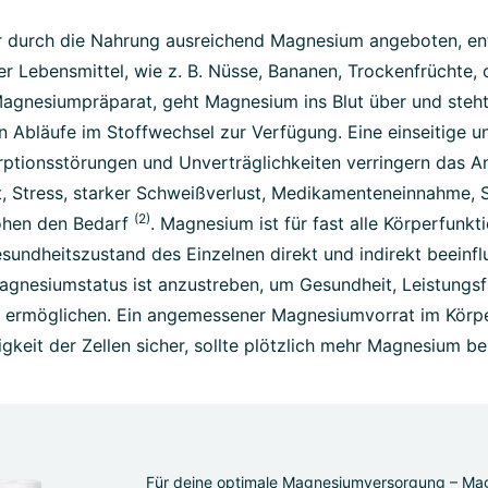
 durch die Nahrung ausreichend Magnesium angeboten, en
 Lebensmittel, wie z. B. Nüsse, Bananen, Trockenfrüchte, 
agnesiumpräparat, geht Magnesium ins Blut über und steht 
en Abläufe im Stoffwechsel zur Verfügung. Eine einseitige
rptionsstörungen und Unverträglichkeiten verringern das A
, Stress, starker Schweißverlust, Medikamenteneinnahme,
(2)
höhen den Bedarf
. Magnesium ist für fast alle Körperfunk
undheitszustand des Einzelnen direkt und indirekt beeinfl
agnesiumstatus ist anzustreben, um Gesundheit, Leistungsf
 ermöglichen. Ein angemessener Magnesiumvorrat im Körpe
igkeit der Zellen sicher, sollte plötzlich mehr Magnesium b
Für deine optimale Magnesiumversorgung – Ma