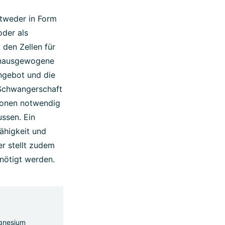
tweder in Form
oder als
den Zellen für
 unausgewogene
ngebot und die
 Schwangerschaft
tionen notwendig
ussen. Ein
ähigkeit und
r stellt zudem
enötigt werden.
gnesium