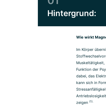
01
Hintergrund:
Wie wirkt Magn
Im Körper übern
Stoffwechselvorg
Muskeltätigkeit
Funktion der Psy
dabei, das Elekt
kann sich in Fo
Stressanfälligke
Antriebslosigke
(1).
zeigen