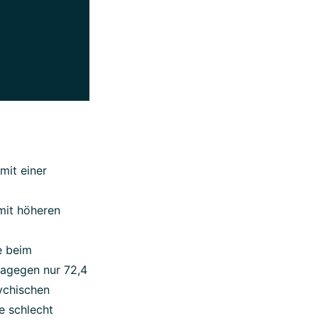
mit einer
mit höheren
e beim
dagegen nur 72,4
ychischen
e schlecht