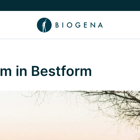
chalten
menü Wissen umschalten
m in Bestform