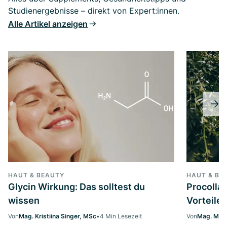
Studienergebnisse – direkt von Expert:innen.
Alle Artikel anzeigen
HAUT & BEAUTY
HAUT & BE
Glycin Wirkung: Das solltest du
Procollag
wissen
Vorteile 
Von
Mag. Kristiina Singer, MSc
•
4 Min Lesezeit
Von
Mag. Marg