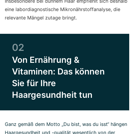
Insbesondere bei dünnem Haar empfiehlt sich deshalb
eine labordiagnostische Mikronährstoffanalyse, die
relevante Mängel zutage bringt.
02
Von Ernährung &
Vitaminen: Das können
Sie für Ihre
Haargesundheit tun
Ganz gemäß dem Motto „Du bist, was du isst“ hängen
Haargesundheit und -qualität wesentlich von der