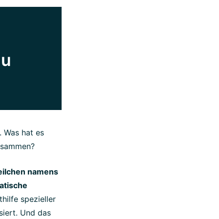
du
. Was hat es
zusammen?
Teilchen namens
atische
hilfe spezieller
iert. Und das