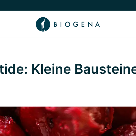
chalten
menü Wissen umschalten
ide: Kleine Baustein