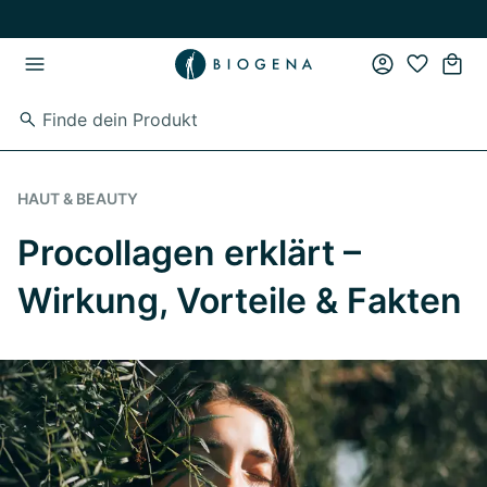
Zum Hauptinhalt springen
Zur Hauptnavigation springen
HAUT & BEAUTY
Procollagen erklärt –
Wirkung, Vorteile & Fakten