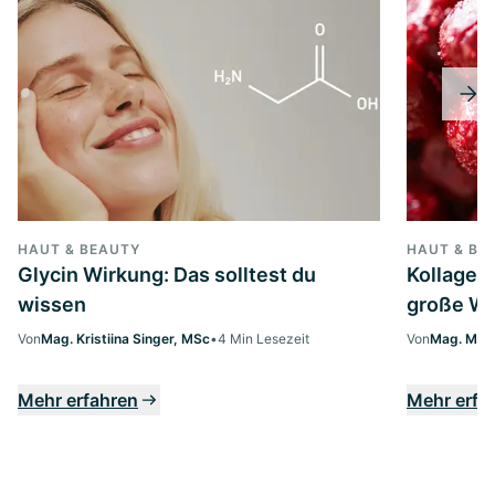
HAUT & BEAUTY
HAUT & BE
Glycin Wirkung: Das solltest du
Kollagen
wissen
große Wi
Von
Mag. Kristiina Singer, MSc
•
4 Min Lesezeit
Von
Mag. Marg
Mehr erfahren
Mehr erfa