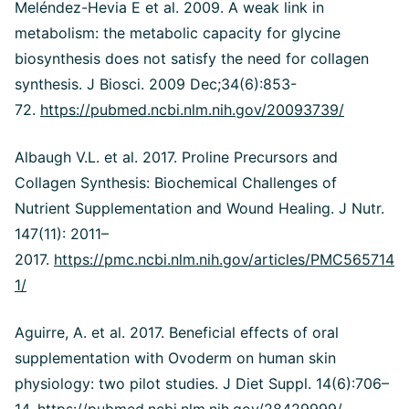
Meléndez-Hevia E et al. 2009. A weak link in
metabolism: the metabolic capacity for glycine
biosynthesis does not satisfy the need for collagen
synthesis. J Biosci. 2009 Dec;34(6):853-
72.
https://pubmed.ncbi.nlm.nih.gov/20093739/
Albaugh V.L. et al. 2017. Proline Precursors and
Collagen Synthesis: Biochemical Challenges of
Nutrient Supplementation and Wound Healing.
J Nutr.
147(11): 2011–
2017.
https://pmc.ncbi.nlm.nih.gov/articles/PMC565714
1/
Aguirre, A. et al. 2017. Beneficial effects of oral
supplementation with Ovoderm on human skin
physiology: two pilot studies. J Diet Suppl. 14(6):706–
14.
https://pubmed.ncbi.nlm.nih.gov/28429999/