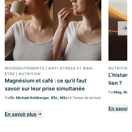
MICRONUTRIMENTS | ANTI-STRESS ET BIEN-
NUTRITION 
ÊTRE | NUTRITION
L’histamin
Magnésium et café : ce qu’il faut
lien ?
savoir sur leur prise simultanée
Par
Mag. Marg
Par
Dr. Michael Kohlberger, BSc, MSc
•
6 Temps de lecture
En savoir 
En savoir plus