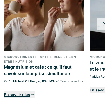
MICRONUTRIMENTS | ANTI-STRESS ET BIEN-
MICRONUT
ÊTRE | NUTRITION
Le zinc 
Magnésium et café : ce qu’il faut
et le rh
savoir sur leur prise simultanée
Par
Lisa Ress
Par
Dr. Michael Kohlberger, BSc, MSc
•
6 Temps de lecture
En savoir 
En savoir plus