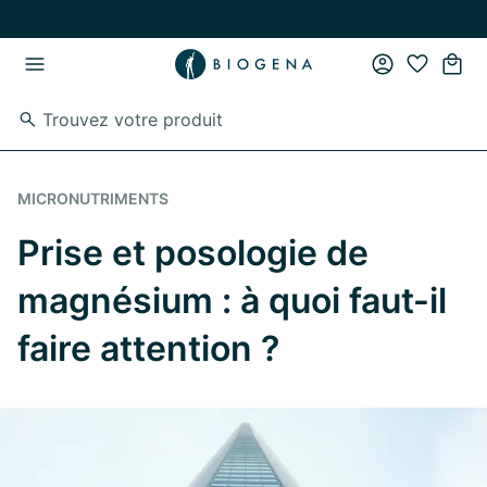
Passer au contenu principal
Passer à la navigation principale
MICRONUTRIMENTS
Prise et posologie de
magnésium : à quoi faut-il
faire attention ?