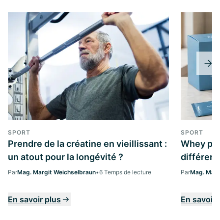
SPORT
SPORT
Prendre de la créatine en vieillissant :
Whey prot
un atout pour la longévité ?
différenc
Par
Mag. Margit Weichselbraun
•
6 Temps de lecture
Par
Mag. Marg
En savoir plus
En savoir 