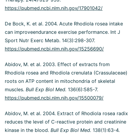
https://pubmed.ncbi.nlm.nih.gov/17901042/
De Bock, K. et al. 2004. Acute Rhodiola rosea intake
can improveendurance exercise performance. Int J
Sport Nutr Exerc Metab. 14(3):298-307.
https://pubmed.ncbi.nlm.nih.gov/15256690/
Abidov, M. et al. 2003. Effect of extracts from
Rhodiola rosea and Rhodiola crenulata (Crassulaceae)
roots on ATP content in mitochondria of skeletal
muscles.
Bull Exp Biol Med.
136(6):585-7.
https://pubmed.ncbi.nlm.nih.gov/15500079/
Abidov, M. et al. 2004. Extract of Rhodiola rosea radix
reduces the level of C-reactive protein and creatinine
kinase in the blood.
Bull Exp Biol Med.
138(1):63-4.