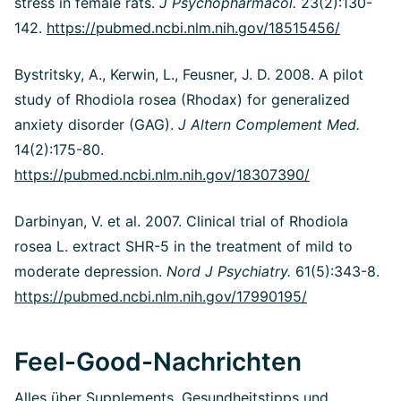
stress in female rats.
J Psychopharmacol.
23(2):130-
142.
https://pubmed.ncbi.nlm.nih.gov/18515456/
Bystritsky, A., Kerwin, L., Feusner, J. D. 2008. A pilot
study of Rhodiola rosea (Rhodax) for generalized
anxiety disorder (GAG).
J Altern Complement Med.
14(2):175-80.
https://pubmed.ncbi.nlm.nih.gov/18307390/
Darbinyan, V. et al. 2007. Clinical trial of Rhodiola
rosea L. extract SHR-5 in the treatment of mild to
moderate depression.
Nord J Psychiatry.
61(5):343-8.
https://pubmed.ncbi.nlm.nih.gov/17990195/
Feel-Good-Nachrichten
Alles über Supplements, Gesundheitstipps und