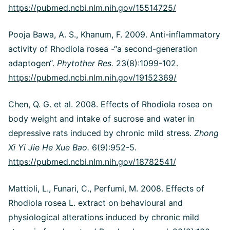
https://pubmed.ncbi.nlm.nih.gov/15514725/
Pooja Bawa, A. S., Khanum, F. 2009. Anti-inflammatory
activity of Rhodiola rosea -“a second-generation
adaptogen“.
Phytother Res.
23(8):1099-102.
https://pubmed.ncbi.nlm.nih.gov/19152369/
Chen, Q. G. et al. 2008. Effects of Rhodiola rosea on
body weight and intake of sucrose and water in
depressive rats induced by chronic mild stress.
Zhong
Xi Yi Jie He Xue Bao.
6(9):952-5.
https://pubmed.ncbi.nlm.nih.gov/18782541/
Mattioli, L., Funari, C., Perfumi, M. 2008. Effects of
Rhodiola rosea L. extract on behavioural and
physiological alterations induced by chronic mild