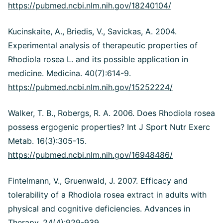
https://pubmed.ncbi.nlm.nih.gov/18240104/
Kucinskaite, A., Briedis, V., Savickas, A. 2004.
Experimental analysis of therapeutic properties of
Rhodiola rosea L. and its possible application in
medicine. Medicina. 40(7):614-9.
https://pubmed.ncbi.nlm.nih.gov/15252224/
Walker, T. B., Robergs, R. A. 2006. Does Rhodiola rosea
possess ergogenic properties?
Int J Sport Nutr Exerc
Metab.
16(3):305-15.
https://pubmed.ncbi.nlm.nih.gov/16948486/
Fintelmann, V., Gruenwald, J. 2007. Efficacy and
tolerability of a Rhodiola rosea extract in adults with
physical and cognitive deficiencies. Advances in
Therapy. 24(4):929-939.