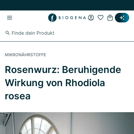
Zum Hauptinhalt springen
Zur Hauptnavigation springen
MIKRONÄHRSTOFFE
Rosenwurz: Beruhigende
Wirkung von Rhodiola
rosea