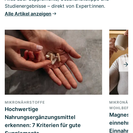
Studienergebnisse – direkt von Expert:innen.
Alle Artikel anzeigen
MIKRONÄHRSTOFFE
MIKRONÄHR
WOHLBEFIN
Hochwertige
Magnesi
Nahrungsergänzungsmittel
einnehme
erkennen: 7 Kriterien für gute
Einnahme