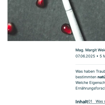
Mag. Margit Wei
07.06.2025
•
5 
Was haben Traub
bestimmten
nat
Welche Eigensch
Ernährungsforsc
Inhalt
01 Was s