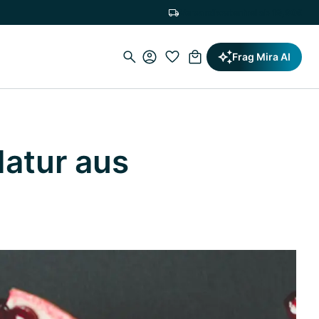
Versandkostenfrei ab 19,90€
Frag Mira AI
atur aus