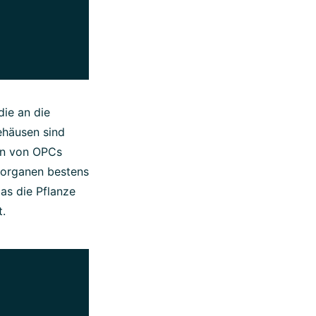
die an die
ehäusen sind
en von OPCs
gsorganen bestens
das die Pflanze
t.