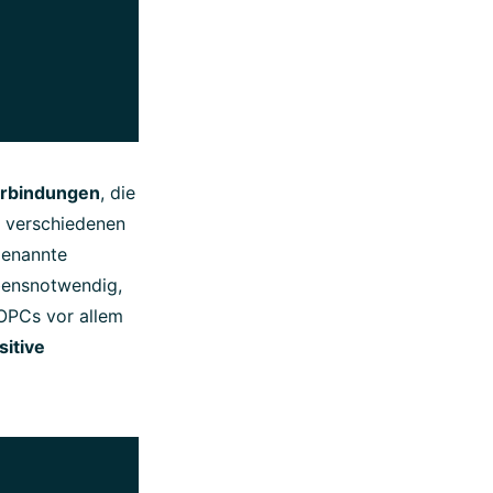
erbindungen
, die
n verschiedenen
genannte
ebensnotwendig,
OPCs vor allem
sitive