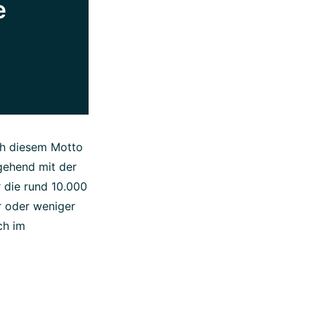
e
ach diesem Motto
gehend mit der
r die rund 10.000
hr oder weniger
ch im