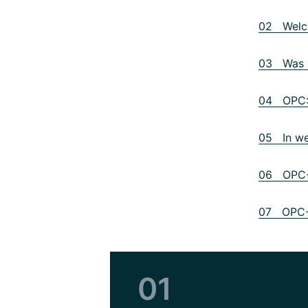
02 Welch
03 Was m
04 OPC: 
05 In we
06 OPC-N
07 OPC-P
01