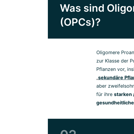
Was sind Olig
(OPCs)?
Oligomere Proan
zur Klasse der 
Pflanzen vor, in
„
sekundäre Pfla
aber zweifelsohn
für ihre
starken
gesundheitlich